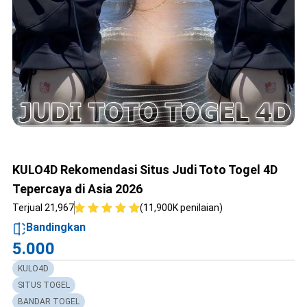
KULO4D Rekomendasi Situs Judi Toto Togel 4D
Tepercaya di Asia 2026
Terjual 21,967
(11,900K penilaian)
Bandingkan
5.000
KULO4D
SITUS TOGEL
BANDAR TOGEL