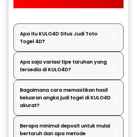
FAQ KULO4D
Apa itu KULO4D Situs Judi Toto
Togel 4D?
Apa saja variasi tipe taruhan yang
tersedia di KULO4D?
Bagaimana cara memastikan hasil
keluaran angka judi togel di KULO4D
akurat?
Berapa minimal deposit untuk mulai
bertaruh dan apa metode