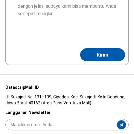
Kirim
DatascripMall.ID
Jl. Sukajadi No. 131–139, Cipedes, Kec. Sukajadi, Kota Bandung,
Jawa Barat 40162 (Area Paris Van Java Mall)
Langganan Newsletter