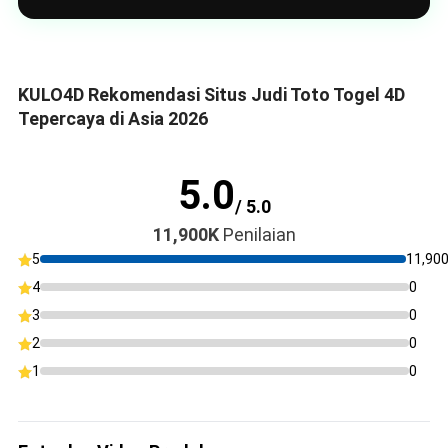
KULO4D Rekomendasi Situs Judi Toto Togel 4D
Tepercaya di Asia 2026
5.0
/ 5.0
11,900K
Penilaian
5
11,90
4
0
3
0
2
0
1
0