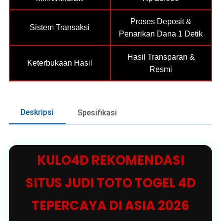
Proses Deposit &
Sistem Transaksi
Penarikan Dana 1 Detik
Hasil Transparan &
Keterbukaan Hasil
Resmi
Deskripsi
Spesifikasi
KULO4D REKOMENDASI
SITUS JUDI TOTO TOGEL 4D
TEPERCAYA DI ASIA 2026