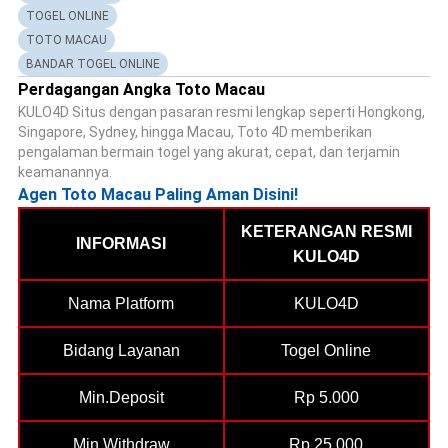
TOGEL ONLINE
TOTO MACAU
BANDAR TOGEL ONLINE
Perdagangan Angka Toto Macau
KULO4D Situs dengan pasaran resmi lengkap seperti Hongkong,
Singapore, Sydney, hingga Macau, Toto 4D memberikan
pengalaman bermain togel yang akurat, cepat, dan terjamin
keamanannya.
Agen Toto Macau Paling Aman Disini!
KETERANGAN RESMI
INFORMASI
KULO4D
Nama Platform
KULO4D
Bidang Layanan
Togel Online
Min.Deposit
Rp 5.000
Min.Withdraw
Rp 25.000