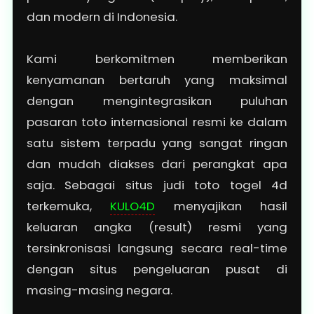
dan modern di Indonesia.
Kami berkomitmen memberikan
kenyamanan bertaruh yang maksimal
dengan mengintegrasikan puluhan
pasaran toto internasional resmi ke dalam
satu sistem terpadu yang sangat ringan
dan mudah diakses dari perangkat apa
saja. Sebagai situs judi toto togel 4d
terkemuka,
KULO4D
menyajikan hasil
keluaran angka (result) resmi yang
tersinkronisasi langsung secara real-time
dengan situs pengeluaran pusat di
masing-masing negara.