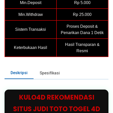
Min.Deposit
Rp 5.000
Min.Withdraw
Rp 25.000
Proses Deposit &
Sistem Transaksi
Penarikan Dana 1 Detik
Hasil Transparan &
Keterbukaan Hasil
Resmi
Deskripsi
Spesifikasi
KULO4D REKOMENDASI
SITUS JUDI TOTO TOGEL 4D