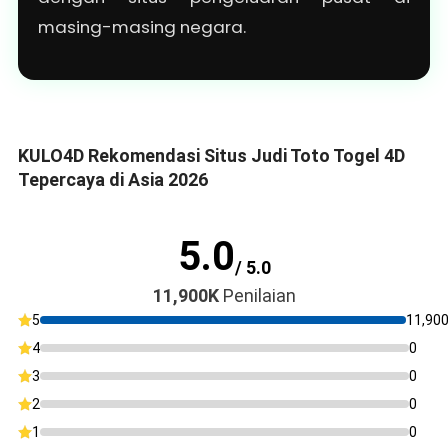
masing-masing negara.
KULO4D Rekomendasi Situs Judi Toto Togel 4D
Tepercaya di Asia 2026
5.0
/ 5.0
11,900K
Penilaian
5
11,90
4
0
3
0
2
0
1
0