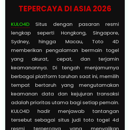
TEPERCAYA DI ASIA 2026
KULO4D
Situs dengan pasaran resmi
lengkap seperti Hongkong, Singapore,
Sydney, hingga Macau, Toto 4D
memberikan pengalaman bermain togel
yang akurat, cepat, dan terjamin
keamanannya. Di tengah menjamurnya
berbagai platform taruhan saat ini, memilih
tempat bertaruh yang mengutamakan
keamanan data dan kejujuran transaksi
adalah prioritas utama bagi setiap pemain.
KULO4D hadir menjawab tantangan
tersebut sebagai situs judi toto togel 4d
resmi terpercaya yang menyajikan