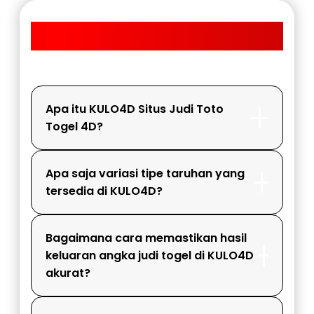
FAQ KULO4D
Apa itu KULO4D Situs Judi Toto
Togel 4D?
Apa saja variasi tipe taruhan yang
tersedia di KULO4D?
Bagaimana cara memastikan hasil
keluaran angka judi togel di KULO4D
akurat?