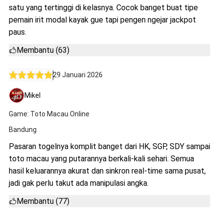
satu yang tertinggi di kelasnya. Cocok banget buat tipe
pemain irit modal kayak gue tapi pengen ngejar jackpot
paus.
Membantu (63)
29 Januari 2026
Mikel
Game: Toto Macau Online
Bandung
Pasaran togelnya komplit banget dari HK, SGP, SDY sampai
toto macau yang putarannya berkali-kali sehari. Semua
hasil keluarannya akurat dan sinkron real-time sama pusat,
jadi gak perlu takut ada manipulasi angka.
Membantu (77)