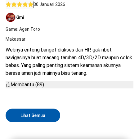
30 Januari 2026
Kimi
Game: Agen Toto
Makassar
Webnya enteng banget diakses dari HP, gak ribet
navigasinya buat masang taruhan 4D/3D/2D maupun colok
bebas. Yang paling penting sistem keamanan akunnya
berasa aman jadi mainnya bisa tenang.
Membantu (89)
Lihat Semua