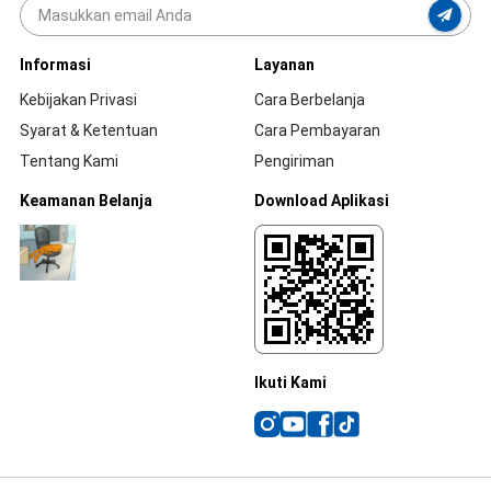
Informasi
Layanan
Kebijakan Privasi
Cara Berbelanja
Syarat & Ketentuan
Cara Pembayaran
Tentang Kami
Pengiriman
Keamanan Belanja
Download Aplikasi
Ikuti Kami