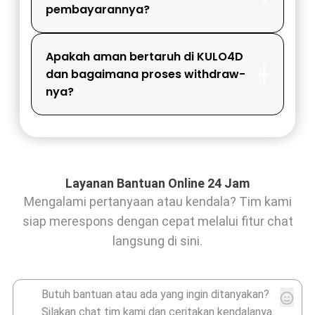
pembayarannya?
Apakah aman bertaruh di KULO4D
dan bagaimana proses withdraw-
nya?
Layanan Bantuan Online 24 Jam
Mengalami pertanyaan atau kendala? Tim kami
siap merespons dengan cepat melalui fitur chat
langsung di sini.