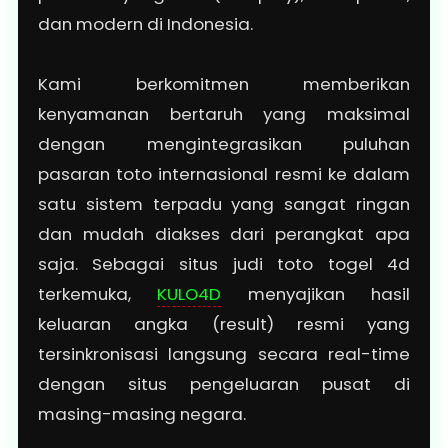
dan modern di Indonesia.
Kami berkomitmen memberikan
kenyamanan bertaruh yang maksimal
dengan mengintegrasikan puluhan
pasaran toto internasional resmi ke dalam
satu sistem terpadu yang sangat ringan
dan mudah diakses dari perangkat apa
saja. Sebagai situs judi toto togel 4d
terkemuka,
KULO4D
menyajikan hasil
keluaran angka (result) resmi yang
tersinkronisasi langsung secara real-time
dengan situs pengeluaran pusat di
masing-masing negara.