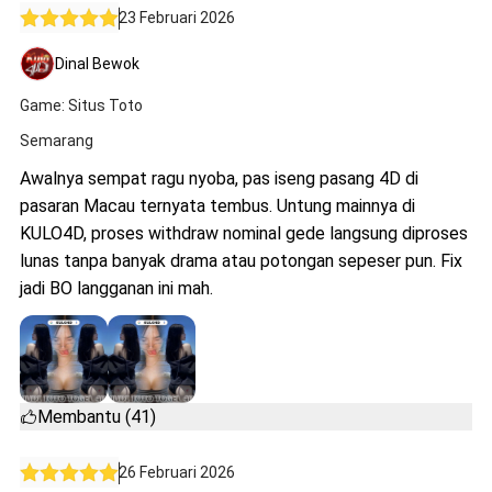
23 Februari 2026
Dinal Bewok
Game: Situs Toto
Semarang
Awalnya sempat ragu nyoba, pas iseng pasang 4D di
pasaran Macau ternyata tembus. Untung mainnya di
KULO4D, proses withdraw nominal gede langsung diproses
lunas tanpa banyak drama atau potongan sepeser pun. Fix
jadi BO langganan ini mah.
Membantu (41)
26 Februari 2026