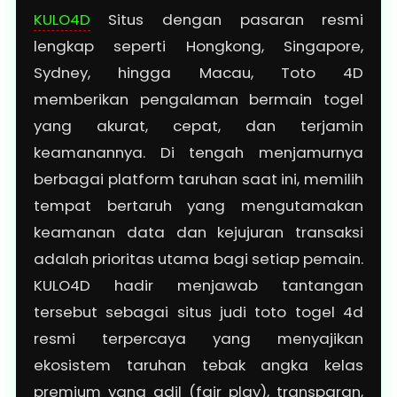
KULO4D
Situs dengan pasaran resmi
lengkap seperti Hongkong, Singapore,
Sydney, hingga Macau, Toto 4D
memberikan pengalaman bermain togel
yang akurat, cepat, dan terjamin
keamanannya. Di tengah menjamurnya
berbagai platform taruhan saat ini, memilih
tempat bertaruh yang mengutamakan
keamanan data dan kejujuran transaksi
adalah prioritas utama bagi setiap pemain.
KULO4D hadir menjawab tantangan
tersebut sebagai situs judi toto togel 4d
resmi terpercaya yang menyajikan
ekosistem taruhan tebak angka kelas
premium yang adil (fair play), transparan,