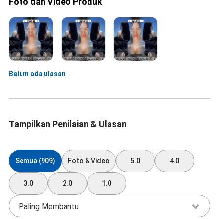
Foto dan Video Produk
Belum ada ulasan
Tampilkan Penilaian & Ulasan
Semua (909)
Foto & Video
5.0
4.0
3.0
2.0
1.0
Paling Membantu