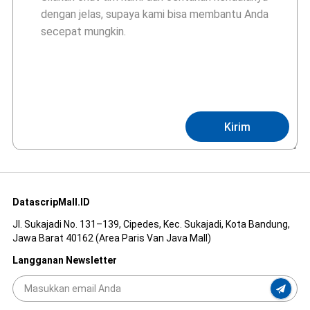
Kirim
DatascripMall.ID
Jl. Sukajadi No. 131–139, Cipedes, Kec. Sukajadi, Kota Bandung,
Jawa Barat 40162 (Area Paris Van Java Mall)
Langganan Newsletter