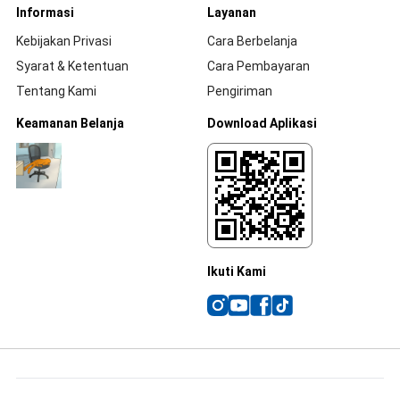
Informasi
Layanan
Kebijakan Privasi
Cara Berbelanja
Syarat & Ketentuan
Cara Pembayaran
Tentang Kami
Pengiriman
Keamanan Belanja
Download Aplikasi
Ikuti Kami