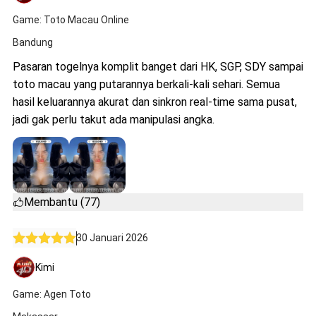
Game: Toto Macau Online
Bandung
Pasaran togelnya komplit banget dari HK, SGP, SDY sampai
toto macau yang putarannya berkali-kali sehari. Semua
hasil keluarannya akurat dan sinkron real-time sama pusat,
jadi gak perlu takut ada manipulasi angka.
Membantu (77)
30 Januari 2026
Kimi
Game: Agen Toto