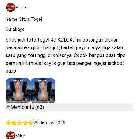
Putra
Game: Situs Togel
Surabaya
Situs judi toto togel 4d KULO4D ini potongan diskon
pasarannya gede banget, hadiah payout-nya juga salah
satu yang tertinggi di kelasnya. Cocok banget buat tipe
pemain irit modal kayak gue tapi pengen ngejar jackpot
paus.
Membantu (63)
29 Januari 2026
Mikel