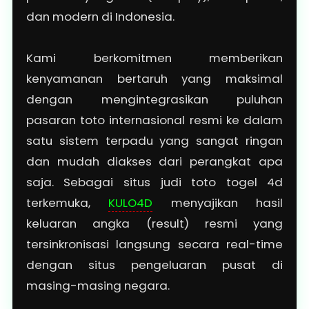
dan modern di Indonesia.
Kami berkomitmen memberikan
kenyamanan bertaruh yang maksimal
dengan mengintegrasikan puluhan
pasaran toto internasional resmi ke dalam
satu sistem terpadu yang sangat ringan
dan mudah diakses dari perangkat apa
saja. Sebagai situs judi toto togel 4d
terkemuka,
KULO4D
menyajikan hasil
keluaran angka (result) resmi yang
tersinkronisasi langsung secara real-time
dengan situs pengeluaran pusat di
masing-masing negara.