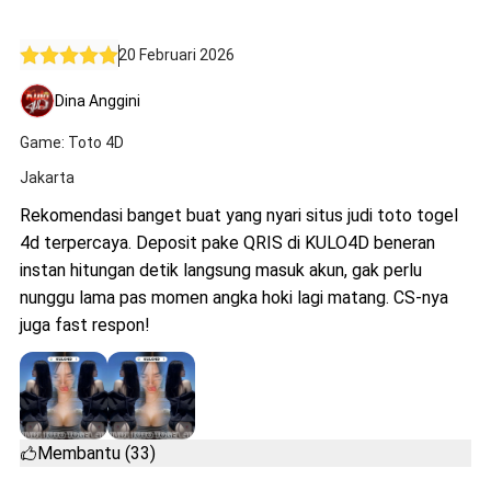
20 Februari 2026
Dina Anggini
Game: Toto 4D
Jakarta
Rekomendasi banget buat yang nyari situs judi toto togel
4d terpercaya. Deposit pake QRIS di KULO4D beneran
instan hitungan detik langsung masuk akun, gak perlu
nunggu lama pas momen angka hoki lagi matang. CS-nya
juga fast respon!
Membantu (33)