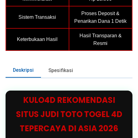
Proses Deposit &
Sistem Transaksi
Penarikan Dana 1 Detik
Hasil Transparan &
Keterbukaan Hasil
Resmi
Deskripsi
Spesifikasi
KULO4D REKOMENDASI
SITUS JUDI TOTO TOGEL 4D
TEPERCAYA DI ASIA 2026