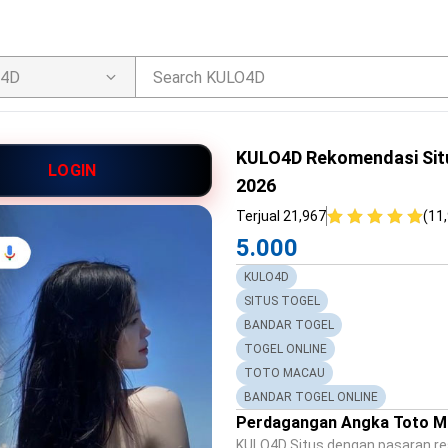
O4D
KULO4D Rekomendasi Situs
LOGIN
2026
Terjual 21,967
(11,
5.000
KULO4D
SITUS TOGEL
BANDAR TOGEL
TOGEL ONLINE
TOTO MACAU
BANDAR TOGEL ONLINE
Perdagangan Angka Toto M
KULO4D Situs dengan pasaran res