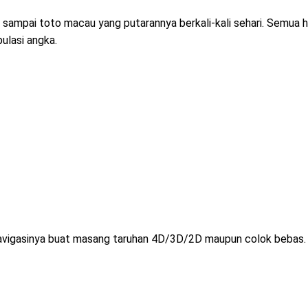
sampai toto macau yang putarannya berkali-kali sehari. Semua ha
pulasi angka.
navigasinya buat masang taruhan 4D/3D/2D maupun colok bebas.