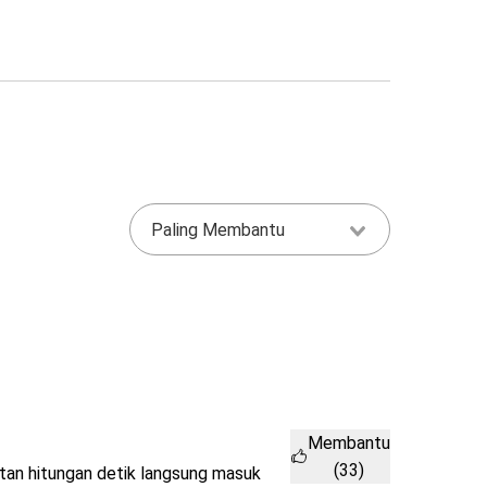
Paling Membantu
Membantu
(33)
stan hitungan detik langsung masuk