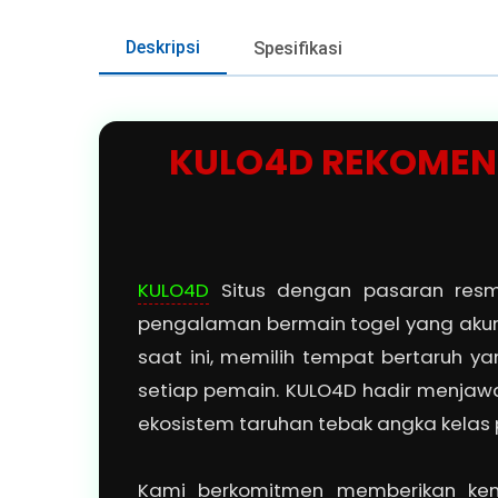
Deskripsi
Spesifikasi
KULO4D REKOMEND
KULO4D
Situs dengan pasaran resmi
pengalaman bermain togel yang akur
saat ini, memilih tempat bertaruh 
setiap pemain. KULO4D hadir menjawa
ekosistem taruhan tebak angka kelas p
Kami berkomitmen memberikan ken