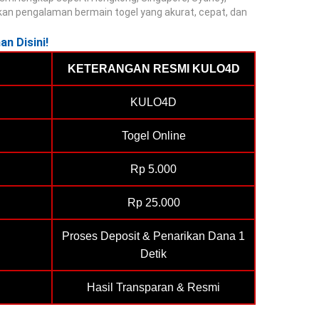
an pengalaman bermain togel yang akurat, cepat, dan
n Disini!
KETERANGAN RESMI KULO4D
KULO4D
Togel Online
Rp 5.000
Rp 25.000
Proses Deposit & Penarikan Dana 1
Detik
Hasil Transparan & Resmi