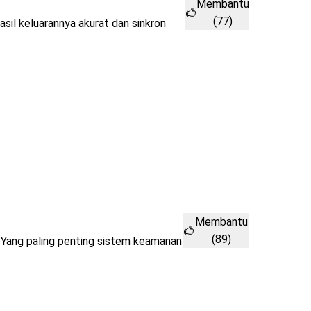
Membantu
(77)
sil keluarannya akurat dan sinkron
Membantu
(89)
 Yang paling penting sistem keamanan