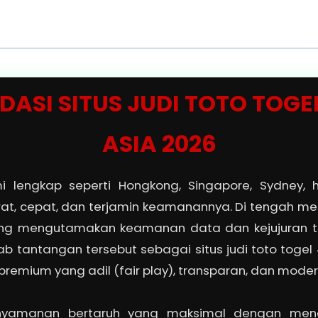
ASI SITUS JUDI TOTO TOGEL
ASIA 2026
 lengkap seperti Hongkong, Singapore, Sydney,
at, cepat, dan terjamin keamanannya. Di tengah me
yang mengutamakan keamanan data dan kejujuran tr
b tantangan tersebut sebagai situs judi toto togel
remium yang adil (fair play), transparan, dan modern
yamanan bertaruh yang maksimal dengan mengi