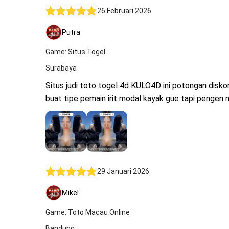
26 Februari 2026
Putra
Game: Situs Togel
Surabaya
Situs judi toto togel 4d KULO4D ini potongan disko
buat tipe pemain irit modal kayak gue tapi pengen n
29 Januari 2026
Mikel
Game: Toto Macau Online
Bandung