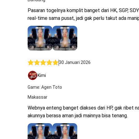
Pasaran togelnya komplit banget dari HK, SGP, SDY 
real-time sama pusat, jadi gak perlu takut ada mani
30 Januari 2026
Kimi
Game: Agen Toto
Makassar
Webnya enteng banget diakses dari HP, gak ribet 
akunnya berasa aman jadi mainnya bisa tenang.