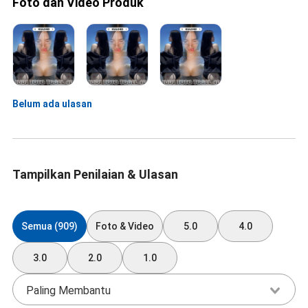
Foto dan Video Produk
Belum ada ulasan
Tampilkan Penilaian & Ulasan
Semua (909)
Foto & Video
5.0
4.0
3.0
2.0
1.0
Paling Membantu