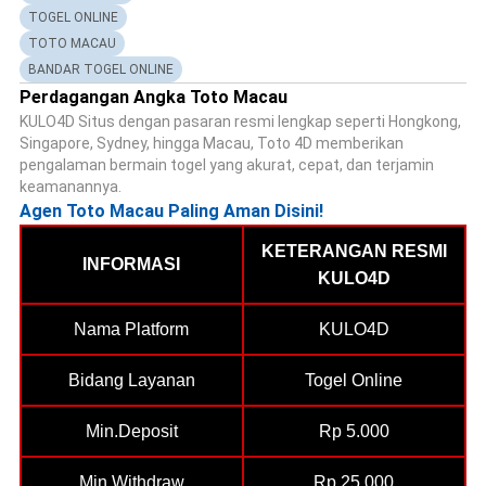
TOGEL ONLINE
TOTO MACAU
BANDAR TOGEL ONLINE
Perdagangan Angka Toto Macau
KULO4D Situs dengan pasaran resmi lengkap seperti Hongkong,
Singapore, Sydney, hingga Macau, Toto 4D memberikan
pengalaman bermain togel yang akurat, cepat, dan terjamin
keamanannya.
Agen Toto Macau Paling Aman Disini!
KETERANGAN RESMI
INFORMASI
KULO4D
Nama Platform
KULO4D
Bidang Layanan
Togel Online
Min.Deposit
Rp 5.000
Min.Withdraw
Rp 25.000