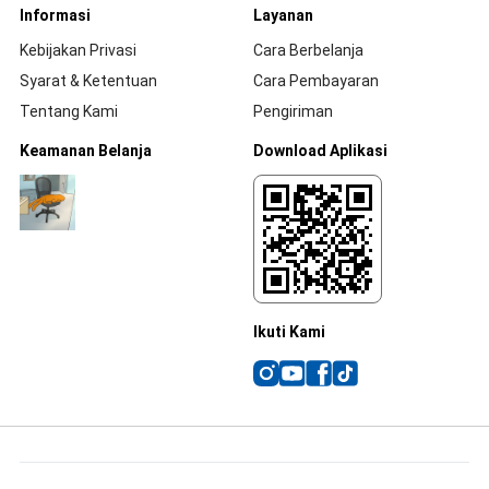
Informasi
Layanan
Kebijakan Privasi
Cara Berbelanja
Syarat & Ketentuan
Cara Pembayaran
Tentang Kami
Pengiriman
Keamanan Belanja
Download Aplikasi
Ikuti Kami