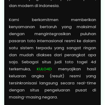
dan modern di Indonesia.
Kami berkomitmen memberikan
kenyamanan bertaruh yang maksimal
dengan mengintegrasikan puluhan
pasaran toto internasional resmi ke dalam
satu sistem terpadu yang sangat ringan
dan mudah diakses dari perangkat apa
saja. Sebagai situs judi toto togel 4d
terkemuka,
KULO4D
menyajikan hasil
keluaran angka (result) resmi yang
tersinkronisasi langsung secara real-time
dengan situs pengeluaran pusat di
masing-masing negara.